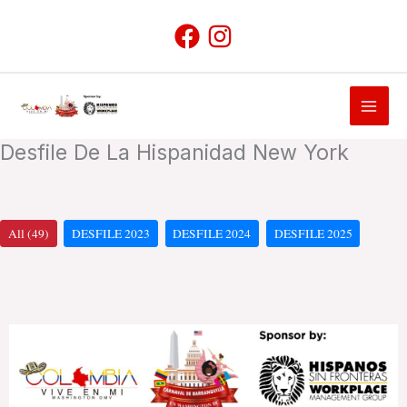
Skip
to
content
Desfile De La Hispanidad New York
All (49)
DESFILE 2023
DESFILE 2024
DESFILE 2025