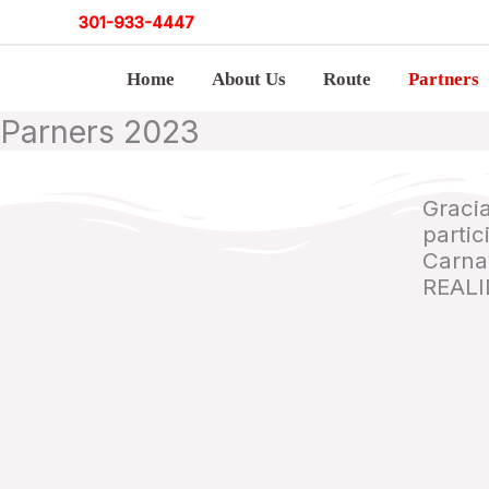
Skip
301
-
933-4447
to
Home
About Us
Route
Partners
content
Parners 2023
Gracia
parti
Carna
REALI