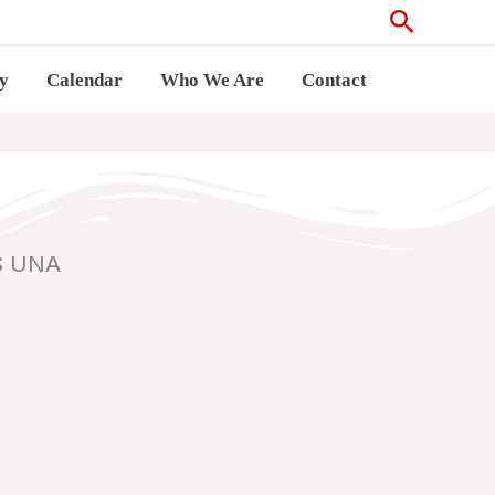
Search
ry
Calendar
Who We Are
Contact
S UNA